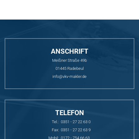
ANSCHRIFT
Meißner Straße 49b
01445 Radebeul
info@vkv-makler.de
TELEFON
Tel.:
0351 - 27 22 63 0
Fax:
0351 - 27 22 63 9
Mobil:
0172 - 754 66 63